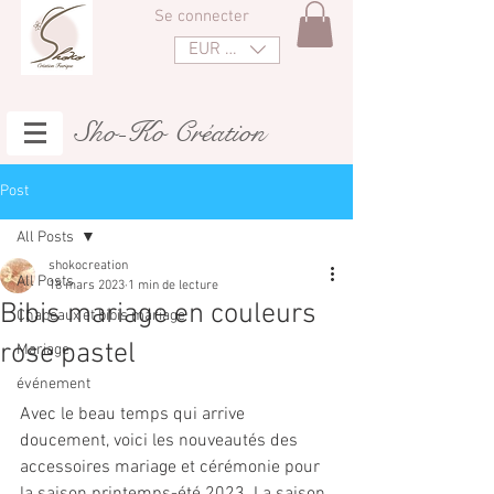
Se connecter
EUR (€)
Sho-Ko Création
Post
All Posts
shokocreation
All Posts
18 mars 2023
1 min de lecture
Bibis mariage en couleurs
Chapeaux et bibis mariage
rose pastel
Mariage
événement
Avec le beau temps qui arrive 
doucement, voici les nouveautés des 
accessoires mariage et cérémonie pour 
la saison printemps-été 2023. La saison 