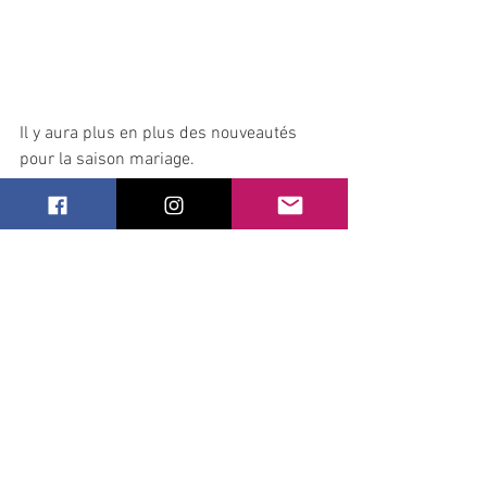
Il y aura plus en plus des nouveautés 
pour la saison mariage.
Pour me suivre sur les réseaux sociaux, 
vous avez les lien ci-dessous, et 
n'hésitez pas de
suivre pour les actualités!
Facebook   
https://www.facebook.com/shokocreati
on
Instagram  
https://www.instagram.com/shokocreat
ion/