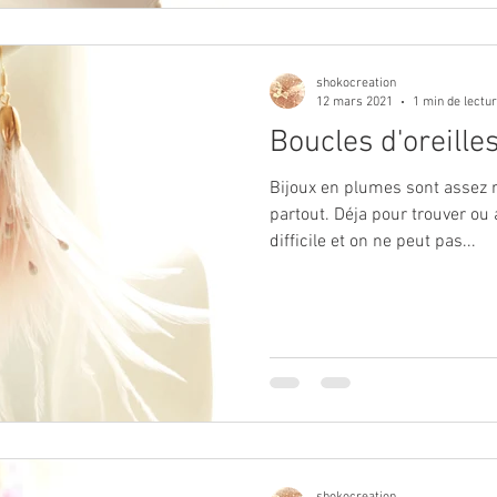
shokocreation
12 mars 2021
1 min de lectu
Boucles d'oreill
Bijoux en plumes sont assez r
partout. Déja pour trouver ou
difficile et on ne peut pas...
shokocreation