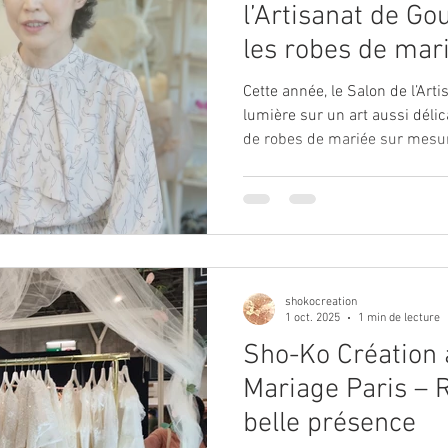
l’Artisanat de Go
les robes de mar
création
Cette année, le Salon de l’Art
lumière sur un art aussi délic
de robes de mariée sur mesure. La maison Shoko Créa
y présentera ses plus belles c
amour, patience et exigence.
shokocreation
1 oct. 2025
1 min de lecture
Sho-Ko Création 
Mariage Paris – 
belle présence