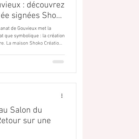
uvieux : découvrez
iée signées Shoko
isanat de Gouvieux met la
at que symbolique : la création
tion ,
réations, faites à la main avec
au Salon du
Retour sur une