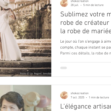
shokocreation
28 juil.
5 min de lecture
Sublimez votre 
robe de créateur :
la robe de mariée
Le jour où l’on s’engage à aim
compte, chaque instant se par
Parmi ces détails, la robe de
sacrée, un écrin de beauté et
silhouette et révèle l’âme. Ch
créateur est une invitation à 
d’élégance et d’authenticité
unique en un souvenir impéri
dans ce voyage poétique et se
shokocreation
7 oct. 2025
1 min de lecture
L’élégance artisa