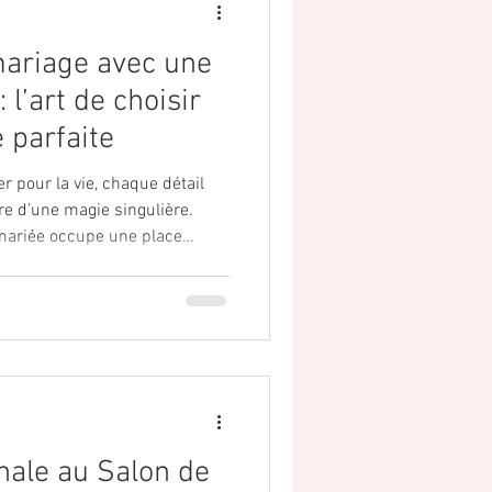
mariage avec une
 l’art de choisir
 parfaite
er pour la vie, chaque détail
e d’une magie singulière.
 mariée occupe une place
 d’émotion qui sublime la
oisir une robe de mariée
l’exception, une promesse
 qui transforme ce moment
ssable. Laisse-moi te guider
nsori
nale au Salon de