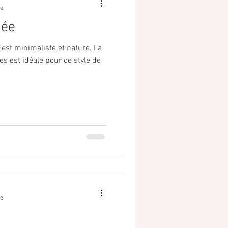
re
iée
est minimaliste et nature. La
s est idéale pour ce style de
re