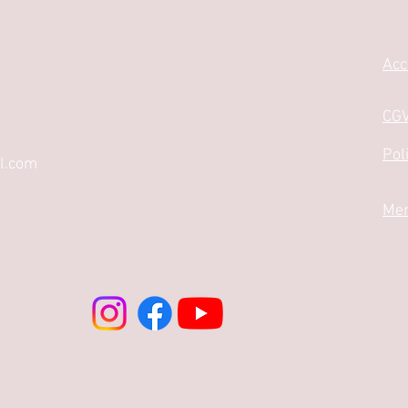
Acc
CG
Pol
l.com
Men