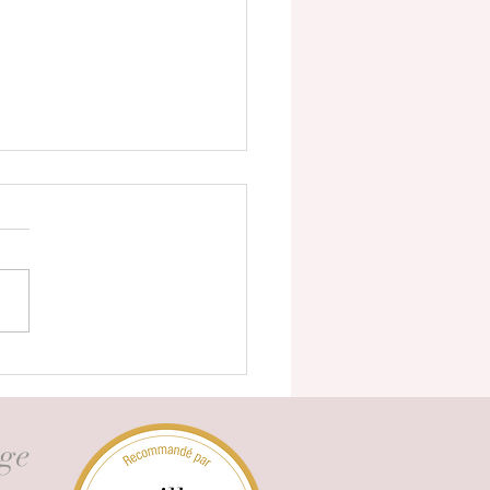
Ko Création au Salon du
ge Paris – Retour sur une
e présence
ge