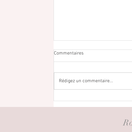
Commentaires
Rédigez un commentaire...
Sublimez votre mariage avec
une robe de créateur : l’art de
choisir la robe de mariée
parfaite
Ro