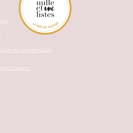
ueil
V
itique de confidentialité
tions légales