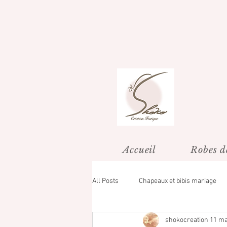
Accueil
Robes d
All Posts
Chapeaux et bibis mariage
shokocreation
11 ma