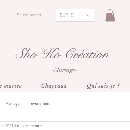
EUR (€)
Se connecter
Sho-Ko Création
-Mariage-
e mariée
Chapeaux
Qui suis-je ?
Mariage
événement
rs 2021
1 min de lecture