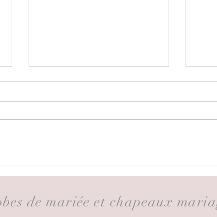
L’élégance artisanale au Salon
Sho-
de l’Artisanat de Gouvieux :
Maria
découvrez les robes de mariée
bell
signées Shoko création
bes de mariée et chapeaux maria