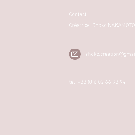
Contact
Créatrice Shoko NAKAMOTO
shoko.creation@gmai
tel +33 (0)6 02 66 93 94